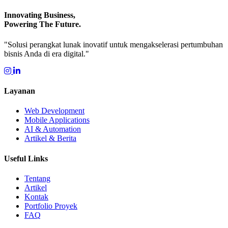
Innovating Business,
Powering The Future.
"Solusi perangkat lunak inovatif untuk mengakselerasi pertumbuhan
bisnis Anda di era digital."
Layanan
Web Development
Mobile Applications
AI & Automation
Artikel & Berita
Useful Links
Tentang
Artikel
Kontak
Portfolio Proyek
FAQ