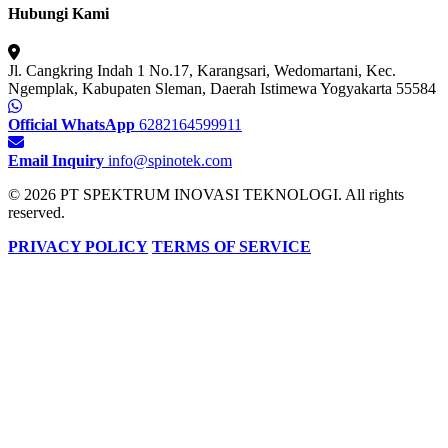
Hubungi Kami
Jl. Cangkring Indah 1 No.17, Karangsari, Wedomartani, Kec.
Ngemplak, Kabupaten Sleman, Daerah Istimewa Yogyakarta 55584
Official WhatsApp
6282164599911
Email Inquiry
info@spinotek.com
© 2026
PT SPEKTRUM INOVASI TEKNOLOGI
. All rights
reserved.
PRIVACY POLICY
TERMS OF SERVICE