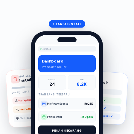
⚡ TANPA INSTALL
spinofy.id
Dashboard
Promo aktif hari ini!
NATIVE APP
WEB APP
Install App
Pesanan
Poin
Spinotek
24
8.2K
spinotek.com
Loading... 78MB
TRANSAKSI TERBARU
Instant & Fast ✓
Storage penuh 😠
⚠️
Mie Ayam Spesial
Rp 25K
Click link, buka ✓
Internet lemot lagi
⚠️
Add to homescreen ✓
Poin Reward
+150 poin
"Duh, install lagi..."
💬
PESAN SEKARANG